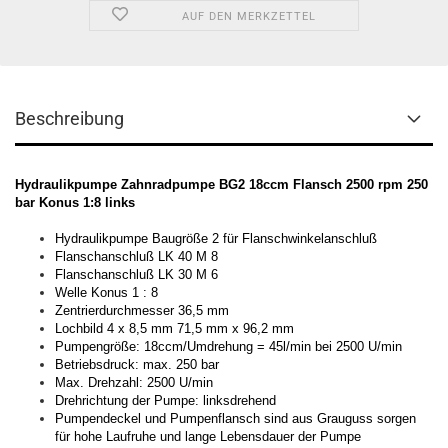
AUF DEN MERKZETTEL
Beschreibung
Hydraulikpumpe Zahnradpumpe BG2 18ccm Flansch 2500 rpm 250
bar Konus 1:8 links
Hydraulikpumpe Baugröße 2 für Flanschwinkelanschluß
Flanschanschluß LK 40 M 8
Flanschanschluß LK 30 M 6
Welle Konus 1 : 8
Zentrierdurchmesser 36,5 mm
Lochbild 4 x 8,5 mm 71,5 mm x 96,2 mm
Pumpengröße: 18ccm/Umdrehung = 45l/min bei 2500 U/min
Betriebsdruck: max. 250 bar
Max. Drehzahl: 2500 U/min
Drehrichtung der Pumpe: linksdrehend
Pumpendeckel und Pumpenflansch sind aus Grauguss sorgen
für hohe Laufruhe und lange Lebensdauer der Pumpe