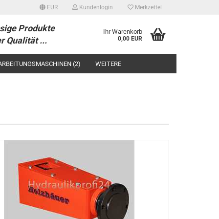
EUR
Kundenlogin
Merkzettel
sige Produkte
Ihr Warenkorb
r Qualität ...
0,00 EUR
ARBEITUNGSMASCHINEN (2)
WEITERE
tellen
 vergessen?