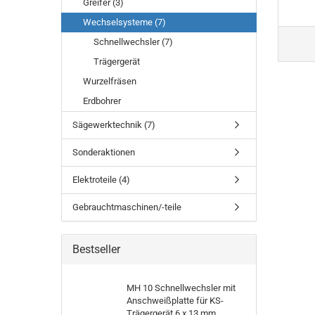
Greifer (3)
Wechselsysteme (7)
Schnellwechsler (7)
Trägergerät
Wurzelfräsen
Erdbohrer
Sägewerktechnik (7)
Sonderaktionen
Elektroteile (4)
Gebrauchtmaschinen/-teile
Bestseller
MH 10 Schnellwechsler mit
Anschweißplatte für KS-
Trägergerät 6 x 13 mm