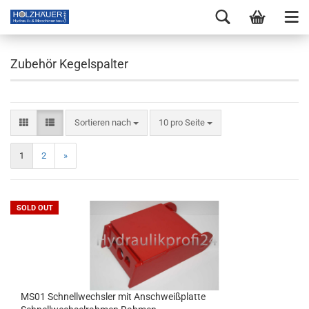
Zubehör Kegelspalter
Sortieren nach
10 pro Seite
1
2
»
SOLD OUT
MS01 Schnellwechsler mit Anschweißplatte