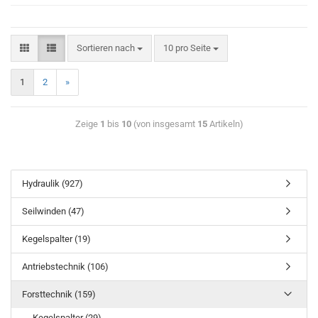
Sortieren nach
10 pro Seite
1
2
»
Zeige
1
bis
10
(von insgesamt
15
Artikeln)
Hydraulik (927)
Seilwinden (47)
Kegelspalter (19)
Antriebstechnik (106)
Forsttechnik (159)
Kegelspalter (29)