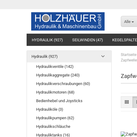
Alle
HYDRAULIK (927)
SEILWINDEN (47)
KEGELSPALTE
Startseite
Hydraulik (927)
Zapfwelle
Hydraulikventile (142)
Hydraulikaggregate (240)
Zapfwe
Hydraulikverschraubungen (60)
Hydraulikmotoren (68)
Bedienhebel und Joysticks
Hydrauliköle (3)
Hydraulikpumpen (62)
Hydraulikschläuche
Hydrauliktanks (16)