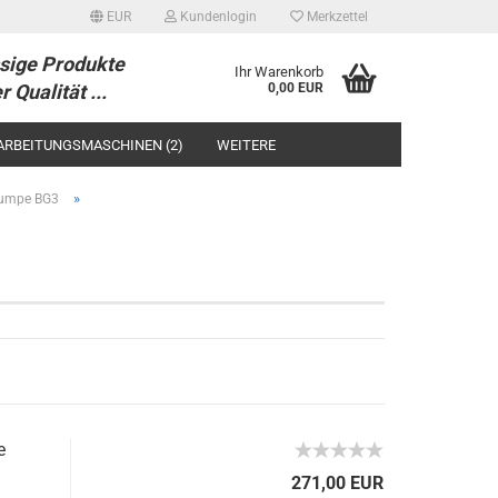
EUR
Kundenlogin
Merkzettel
sige Produkte
Ihr Warenkorb
r Qualität ...
0,00 EUR
ARBEITUNGSMASCHINEN (2)
WEITERE
»
Pumpe BG3
tellen
 vergessen?
e
271,00 EUR