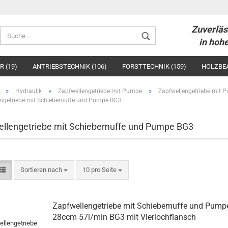
Zuverläs
Währung auswählen
in hohe
R (19)
ANTRIEBSTECHNIK (106)
FORSTTECHNIK (159)
HOLZBE
Lieferland
»
»
»
Hydraulik
Zapfwellengetriebe mit Pumpe
Zapfwellengetriebe mit 
ngetriebe mit Schiebemuffe und Pumpe BG3
llengetriebe mit Schiebemuffe und Pumpe BG3
Konto ers
Passwort
Sortieren nach
10 pro Seite
Zapfwellengetriebe mit Schiebemuffe und Pump
28ccm 57l/min BG3 mit Vierlochflansch