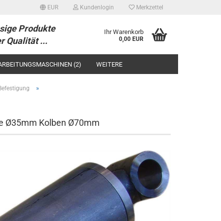
EUR
Kundenlogin
Merkzettel
sige Produkte
Ihr Warenkorb
r Qualität ...
0,00 EUR
ARBEITUNGSMASCHINEN (2)
WEITERE
»
Befestigung
ange Ø35mm Kolben Ø70mm
tellen
 vergessen?