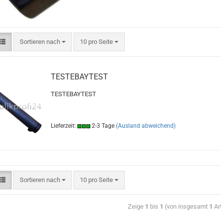
Sortieren nach
10 pro Seite
TESTEBAYTEST
TESTEBAYTEST
Lieferzeit:
2-3 Tage
(Ausland abweichend)
Sortieren nach
10 pro Seite
Zeige
1
bis
1
(von insgesamt
1
Art