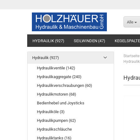
Alle
HYDRAULIK (927)
SEILWINDEN (47)
KEGELSPALTE
Startseite
Hydraulik (927)
Hydrauli
Hydraulikventile (142)
Hydraulikaggregate (240)
Hydrau
Hydraulikverschraubungen (60)
Hydraulikmotoren (68)
Bedienhebel und Joysticks
Hydrauliköle (3)
Hydraulikpumpen (62)
Hydraulikschläuche
Hydrauliktanks (16)