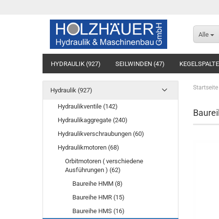
Alle
HYDRAULIK (927)
SEILWINDEN (47)
KEGELSPALTE
BAUMASCHINENTECHNIK (10)
SÄGEWERKTECHNIK (7
Startseite
Hydraulik (927)
Hydraulikventile (142)
Baure
Hydraulikaggregate (240)
Hydraulikverschraubungen (60)
Hydraulikmotoren (68)
Orbitmotoren ( verschiedene
Ausführungen ) (62)
Baureihe HMM (8)
Baureihe HMR (15)
Baureihe HMS (16)