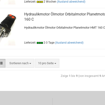
Lieferzeit:
2 Wochen
(Ausland abweichend)
Hydraulikmotor Ölmotor Orbitalmotor Planetmo
160 C
Hydraulikmotor Ölmotor Orbitalmotor Planetmotor HMT 160 C
Lieferzeit:
2-3 Tage
(Ausland abweichend)
Sortieren nach
10 pro Seite
Zeige
1
bis
9
(von insgesamt
9
Art