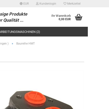
EUR
Kundenlogin
Merkzettel
sige Produkte
Ihr Warenkorb
r Qualität ...
0,00 EUR
ARBEITUNGSMASCHINEN (2)
/-TEILE
»
ungen )
Baureihe HMT
tellen
 vergessen?