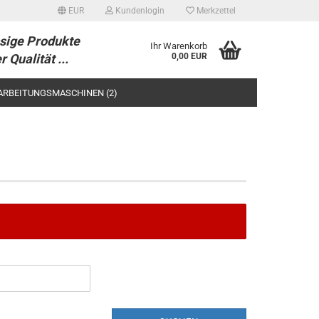
EUR
Kundenlogin
Merkzettel
sige Produkte
Ihr Warenkorb
r Qualität ...
0,00 EUR
ARBEITUNGSMASCHINEN (2)
/-TEILE
tellen
 vergessen?