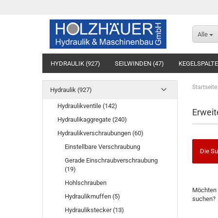
Alle
HYDRAULIK (927)
SEILWINDEN (47)
KEGELSPALTE
BAUMASCHINENTECHNIK (10)
SÄGEWERKTECHNIK (7
Startseite
Hydraulik (927)
Hydraulikventile (142)
Erweit
Hydraulikaggregate (240)
Hydraulikverschraubungen (60)
Einstellbare Verschraubung
Die Su
Gerade Einschraubverschraubung
(19)
Hohlschrauben
Möchten 
Hydraulikmuffen (5)
suchen?
Hydraulikstecker (13)