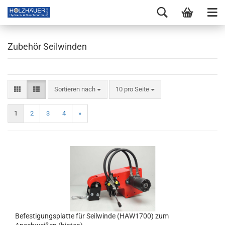
Zubehör Seilwinden
Sortieren nach
10 pro Seite
1
2
3
4
»
Befestigungsplatte für Seilwinde (HAW1700) zum