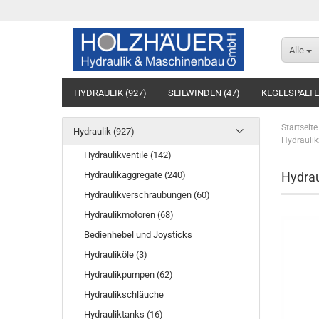
Alle
HYDRAULIK (927)
SEILWINDEN (47)
KEGELSPALTE
BAUMASCHINENTECHNIK (10)
SÄGEWERKTECHNIK (7
Startseite
Hydraulik (927)
Hydrauli
Hydraulikventile (142)
Hydraulikaggregate (240)
Hydrau
Hydraulikverschraubungen (60)
Hydraulikmotoren (68)
Bedienhebel und Joysticks
Hydrauliköle (3)
Hydraulikpumpen (62)
Hydraulikschläuche
Hydrauliktanks (16)