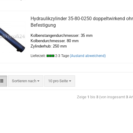
Hydraulikzylinder 35-80-0250 doppeltwirkend oh
Befestigung
Kolbenstangendurchmesser: 35 mm
Kolbendurchmesser. 80 mm
Zylinderhub: 250 mm
Lieferzeit:
2-3 Tage
(Ausland abweichend)
Sortieren nach
10 pro Seite
Zeige
1
bis
3
(von insgesamt
3
Art