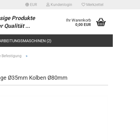
EUR
Kundenlogin
Merkzettel
sige Produkte
Ihr Warenkorb
r Qualität ...
0,00 EUR
ARBEITUNGSMASCHINEN (2)
/-TEILE
»
e Befestigung
stange Ø35mm Kolben Ø80mm
tellen
 vergessen?